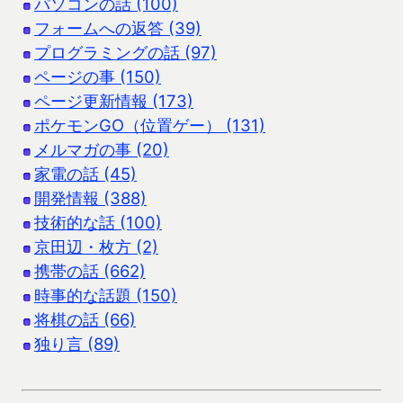
パソコンの話 (100)
フォームへの返答 (39)
プログラミングの話 (97)
ページの事 (150)
ページ更新情報 (173)
ポケモンGO（位置ゲー） (131)
メルマガの事 (20)
家電の話 (45)
開発情報 (388)
技術的な話 (100)
京田辺・枚方 (2)
携帯の話 (662)
時事的な話題 (150)
将棋の話 (66)
独り言 (89)