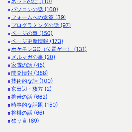
ネットの話 (110)
パソコンの話 (100)
フォームへの返答 (39)
プログラミングの話 (97)
ページの事 (150)
ページ更新情報 (173)
ポケモンGO（位置ゲー） (131)
メルマガの事 (20)
家電の話 (45)
開発情報 (388)
技術的な話 (100)
京田辺・枚方 (2)
携帯の話 (662)
時事的な話題 (150)
将棋の話 (66)
独り言 (89)