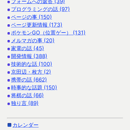
フォームへの返答 (39)
プログラミングの話 (97)
ページの事 (150)
ページ更新情報 (173)
ポケモンGO（位置ゲー） (131)
メルマガの事 (20)
家電の話 (45)
開発情報 (388)
技術的な話 (100)
京田辺・枚方 (2)
携帯の話 (662)
時事的な話題 (150)
将棋の話 (66)
独り言 (89)
カレンダー