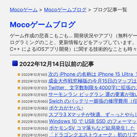
Mocoゲーム
>
Mocoゲームブログ
>
ブログ記事一覧
Mocoゲームブログ
ゲーム作成の悲喜こもごも… 開発状況やアプリ（無料ゲーム多
ログラミングのこと、更新情報などをアップしています。ガラケー時代
C++ によるiOSアプリ開発）に関する技術的なことも時
2022年12月14日以前の記事
次の iPhone の名称は iPhone 15 Ultra 
2022年12月14日
成金大作戦究極版の今月15日のマップは
2022年12月13日
Twitter、文字数制限を4000字に拡
2022年12月12日
サーモンラン ビッグラン 運の要素が強
2022年12月10日
Swich のバッテリー膨張の修理費用（
2022年12月09日
ポケカがヤバい
2022年12月08日
スプラ3 Xマッチが快適、ず～っとやら
2022年12月07日
Windows 10 で USB SSD のフォ
2022年12月06日
ポケモンSV コマ落ちなど結局発生した
2022年12月05日
「ドラゴンクエストウォーク」初のリア
2022年12月04日