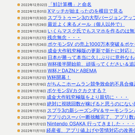
「鮭計算機」と命名
2022年12月02日
Xマッチが始まったのを横目で見る
2022年12月01日
スプラトゥーン3の大型バージョンアッ
2022年11月30日
最近よく来るメール（個人以外で）
2022年11月29日
いくらマスク氏でもスマホを作るのは無
2022年11月28日
残念無念・・・
2022年11月27日
ポケモンSV の売上1000万本突破＆
2022年11月26日
成金大作戦究極版の更新で新たに対応し
2022年11月25日
日本が勝って本当に久しぶりに意外なも
2022年11月24日
W杯後半開始前、頑張ってください＆追
2022年11月23日
W杯とDAZNとABEMA
2022年11月22日
W杯開幕！
2022年11月21日
がちんこホームラン競争致命的不具合修
2022年11月19日
ポケモンSVカクカクする？
2022年11月18日
成金大作戦究極版をより親切に・・・
2022年11月17日
絶対に視聴回数が稼げると思うのにない
2022年11月16日
スプラ3の新シーズンPV＆サーモンラ
2022年11月15日
アプリのスーパー断捨離完了、アプリ数
2022年11月14日
Nintendo OSAKA 行ってきました・・
2022年11月12日
経産省、アプリ値上げや苦情対応の改善
2022年11月11日