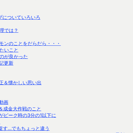
プについていろいろ
理では？
ポケモンのことをだらだら・・・
たいこと
のが良かった
記更新
正＆懐かしい思い出
動画
ン＆成金大作戦のこと
がピーク時の3分の1以下に
・
促す…でもちょっと違う