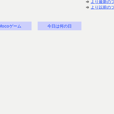
⇒
より最新の
⇒
より以前の
Mocoゲーム
今日は何の日