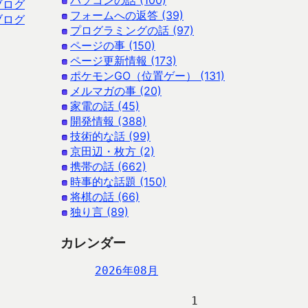
パソコンの話 (100)
ブログ
フォームへの返答 (39)
ブログ
プログラミングの話 (97)
ページの事 (150)
ページ更新情報 (173)
ポケモンGO（位置ゲー） (131)
メルマガの事 (20)
家電の話 (45)
開発情報 (388)
技術的な話 (99)
京田辺・枚方 (2)
携帯の話 (662)
時事的な話題 (150)
将棋の話 (66)
独り言 (89)
カレンダー
2026年08月
                   1