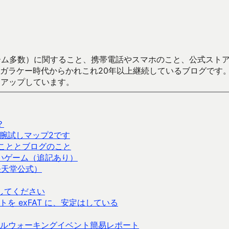
数）に関すること、携帯電話やスマホのこと、公式ストア（Google
からかれこれ20年以上継続しているブログです。Android（java
々アップしています。
？
腕試しマップ2です
張のこととブログのこと
いゲーム（追記あり）
任天堂公式）
してください
ーマットを exFAT に、安定はしている
ルウォーキングイベント簡易レポート