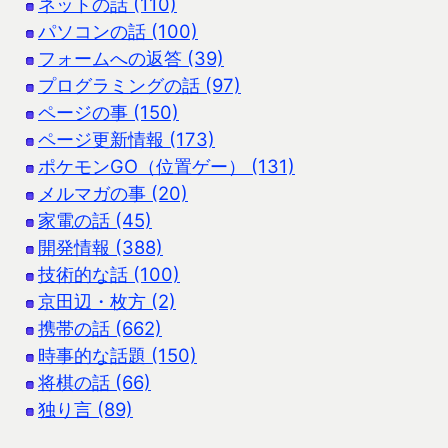
ネットの話 (110)
パソコンの話 (100)
フォームへの返答 (39)
プログラミングの話 (97)
ページの事 (150)
ページ更新情報 (173)
ポケモンGO（位置ゲー） (131)
メルマガの事 (20)
家電の話 (45)
開発情報 (388)
技術的な話 (100)
京田辺・枚方 (2)
携帯の話 (662)
時事的な話題 (150)
将棋の話 (66)
独り言 (89)