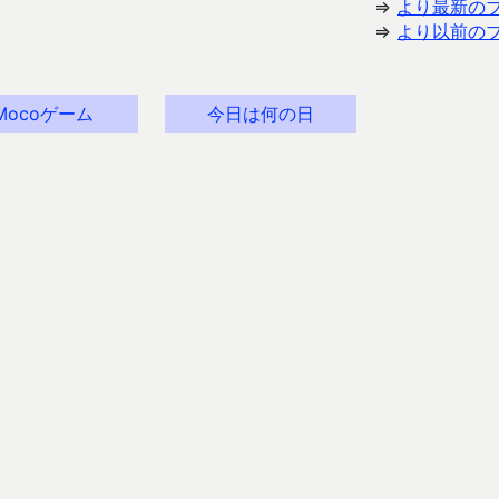
⇒
より最新の
⇒
より以前の
Mocoゲーム
今日は何の日