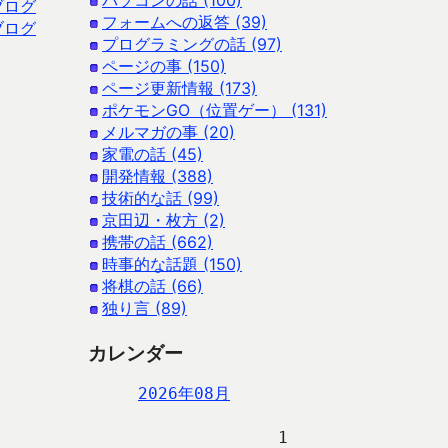
パソコンの話 (100)
ブログ
フォームへの返答 (39)
ブログ
プログラミングの話 (97)
ページの事 (150)
ページ更新情報 (173)
ポケモンGO（位置ゲー） (131)
メルマガの事 (20)
家電の話 (45)
開発情報 (388)
技術的な話 (99)
京田辺・枚方 (2)
携帯の話 (662)
時事的な話題 (150)
将棋の話 (66)
独り言 (89)
カレンダー
2026年08月
                   1