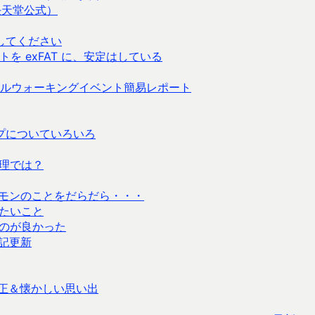
任天堂公式）
してください
ーマットを exFAT に、安定はしている
ルウォーキングイベント簡易レポート
プについていろいろ
理では？
ポケモンのことをだらだら・・・
たいこと
のが良かった
記更新
正＆懐かしい思い出