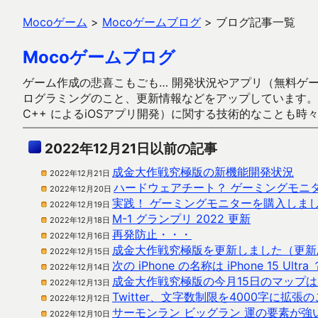
Mocoゲーム
>
Mocoゲームブログ
>
ブログ記事一覧
Mocoゲームブログ
ゲーム作成の悲喜こもごも… 開発状況やアプリ（無料ゲーム多
ログラミングのこと、更新情報などをアップしています。ガラケー時代
C++ によるiOSアプリ開発）に関する技術的なことも時
2022年12月21日以前の記事
成金大作戦究極版の新機能開発状況
2022年12月21日
ハードウェアチート？ ゲーミングモニ
2022年12月20日
実践！ ゲーミングモニターを購入しま
2022年12月19日
M-1 グランプリ 2022 更新
2022年12月18日
再発防止・・・
2022年12月16日
成金大作戦究極版を更新しました（更新
2022年12月15日
次の iPhone の名称は iPhone 15 Ultra 
2022年12月14日
成金大作戦究極版の今月15日のマップは
2022年12月13日
Twitter、文字数制限を4000字に拡
2022年12月12日
サーモンラン ビッグラン 運の要素が強
2022年12月10日