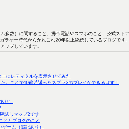
数）に関すること、携帯電話やスマホのこと、公式ストア（Google
からかれこれ20年以上継続しているブログです。Android（java
々アップしています。
ターにレティクルを表示させてみた
した。これで10歳若返ったスプラ3のプレイができるはず！
あり）
？
腕試しマップ2です
張のこととブログのこと
いゲーム（追記あり）