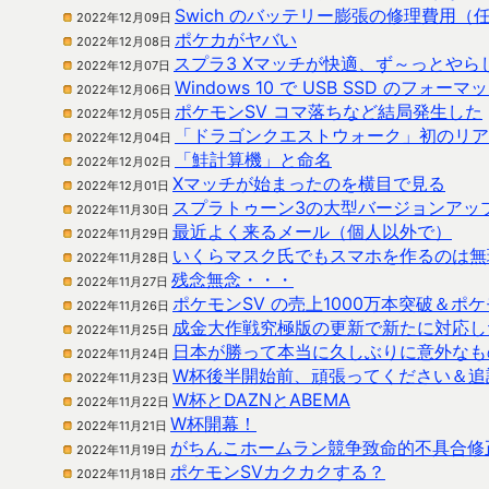
Swich のバッテリー膨張の修理費用（
2022年12月09日
ポケカがヤバい
2022年12月08日
スプラ3 Xマッチが快適、ず～っとやら
2022年12月07日
Windows 10 で USB SSD のフォ
2022年12月06日
ポケモンSV コマ落ちなど結局発生した
2022年12月05日
「ドラゴンクエストウォーク」初のリア
2022年12月04日
「鮭計算機」と命名
2022年12月02日
Xマッチが始まったのを横目で見る
2022年12月01日
スプラトゥーン3の大型バージョンアッ
2022年11月30日
最近よく来るメール（個人以外で）
2022年11月29日
いくらマスク氏でもスマホを作るのは無
2022年11月28日
残念無念・・・
2022年11月27日
ポケモンSV の売上1000万本突破＆
2022年11月26日
成金大作戦究極版の更新で新たに対応し
2022年11月25日
日本が勝って本当に久しぶりに意外なも
2022年11月24日
W杯後半開始前、頑張ってください＆追
2022年11月23日
W杯とDAZNとABEMA
2022年11月22日
W杯開幕！
2022年11月21日
がちんこホームラン競争致命的不具合修
2022年11月19日
ポケモンSVカクカクする？
2022年11月18日