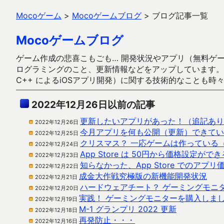
Mocoゲーム
>
Mocoゲームブログ
>
ブログ記事一覧
Mocoゲームブログ
ゲーム作成の悲喜こもごも… 開発状況やアプリ（無料ゲーム多
ログラミングのこと、更新情報などをアップしています。ガラケー時代
C++ によるiOSアプリ開発）に関する技術的なことも時
2022年12月26日以前の記事
更新したいアプリがあった！（追記あり
2022年12月26日
今月アプリを何も公開（更新）できてい
2022年12月25日
クリスマス？ 一応ゲームは作っている
2022年12月24日
App Store は 50円から価格設定ができ
2022年12月23日
知らなかった、App Store でのア
2022年12月22日
成金大作戦究極版の新機能開発状況
2022年12月21日
ハードウェアチート？ ゲーミングモニ
2022年12月20日
実践！ ゲーミングモニターを購入しま
2022年12月19日
M-1 グランプリ 2022 更新
2022年12月18日
再発防止・・・
2022年12月16日