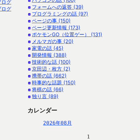
パソコンの話 (100)
ブログ
フォームへの返答 (39)
ブログ
プログラミングの話 (97)
ページの事 (150)
ページ更新情報 (173)
ポケモンGO（位置ゲー） (131)
メルマガの事 (20)
家電の話 (45)
開発情報 (388)
技術的な話 (100)
京田辺・枚方 (2)
携帯の話 (662)
時事的な話題 (150)
将棋の話 (66)
独り言 (89)
カレンダー
2026年08月
                   1