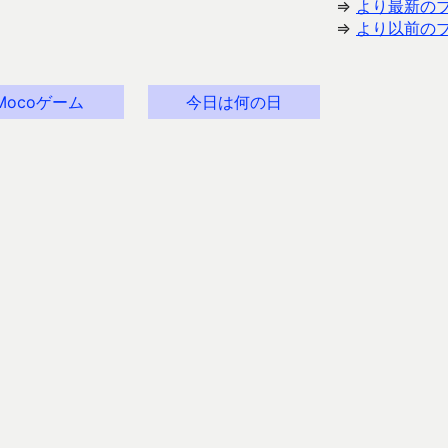
⇒
より最新の
⇒
より以前の
Mocoゲーム
今日は何の日