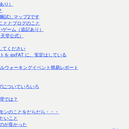
あり）
？
腕試しマップ2です
張のこととブログのこと
いゲーム（追記あり）
任天堂公式）
してください
ーマットを exFAT に、安定はしている
ルウォーキングイベント簡易レポート
プについていろいろ
理では？
ポケモンのことをだらだら・・・
たいこと
のが良かった