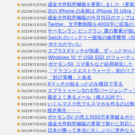
成金大作戦究極版を更新しました（更新
2022年12月15日
次の iPhone の名称は iPhone 15 Ultra 
2022年12月14日
成金大作戦究極版の今月15日のマップは
2022年12月13日
Twitter、文字数制限を4000字に拡
2022年12月12日
サーモンラン ビッグラン 運の要素が強
2022年12月10日
Swich のバッテリー膨張の修理費用（
2022年12月09日
ポケカがヤバい
2022年12月08日
スプラ3 Xマッチが快適、ず～っとやら
2022年12月07日
Windows 10 で USB SSD のフォ
2022年12月06日
ポケモンSV コマ落ちなど結局発生した
2022年12月05日
「ドラゴンクエストウォーク」初のリア
2022年12月04日
「鮭計算機」と命名
2022年12月02日
Xマッチが始まったのを横目で見る
2022年12月01日
スプラトゥーン3の大型バージョンアッ
2022年11月30日
最近よく来るメール（個人以外で）
2022年11月29日
いくらマスク氏でもスマホを作るのは無
2022年11月28日
残念無念・・・
2022年11月27日
ポケモンSV の売上1000万本突破＆
2022年11月26日
成金大作戦究極版の更新で新たに対応し
2022年11月25日
日本が勝って本当に久しぶりに意外なも
2022年11月24日