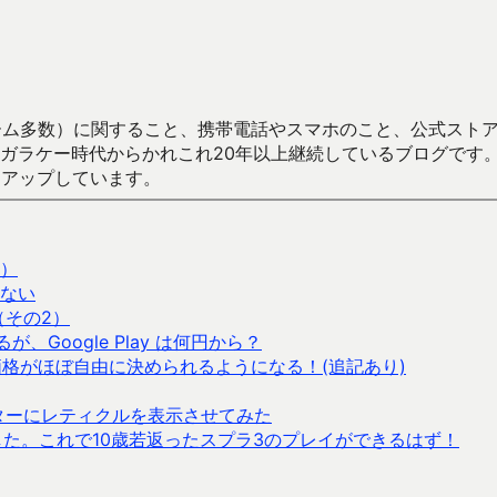
数）に関すること、携帯電話やスマホのこと、公式ストア（Google
からかれこれ20年以上継続しているブログです。Android（java
々アップしています。
）
ない
（その2）
るが、Google Play は何円から？
プリ価格がほぼ自由に決められるようになる！(追記あり)
ターにレティクルを表示させてみた
した。これで10歳若返ったスプラ3のプレイができるはず！