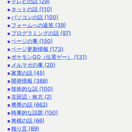
テレビの話 (29)
ネットの話 (110)
パソコンの話 (100)
フォームへの返答 (39)
プログラミングの話 (97)
ページの事 (150)
ページ更新情報 (173)
ポケモンGO（位置ゲー） (131)
メルマガの事 (20)
家電の話 (45)
開発情報 (388)
技術的な話 (100)
京田辺・枚方 (2)
携帯の話 (662)
時事的な話題 (150)
将棋の話 (66)
独り言 (89)