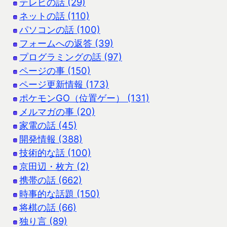
テレビの話 (29)
ネットの話 (110)
パソコンの話 (100)
フォームへの返答 (39)
プログラミングの話 (97)
ページの事 (150)
ページ更新情報 (173)
ポケモンGO（位置ゲー） (131)
メルマガの事 (20)
家電の話 (45)
開発情報 (388)
技術的な話 (100)
京田辺・枚方 (2)
携帯の話 (662)
時事的な話題 (150)
将棋の話 (66)
独り言 (89)