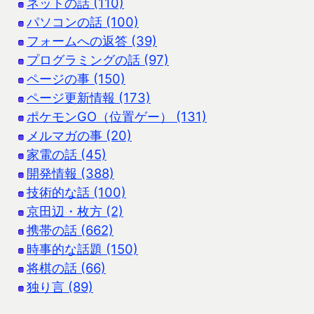
ネットの話 (110)
パソコンの話 (100)
フォームへの返答 (39)
プログラミングの話 (97)
ページの事 (150)
ページ更新情報 (173)
ポケモンGO（位置ゲー） (131)
メルマガの事 (20)
家電の話 (45)
開発情報 (388)
技術的な話 (100)
京田辺・枚方 (2)
携帯の話 (662)
時事的な話題 (150)
将棋の話 (66)
独り言 (89)