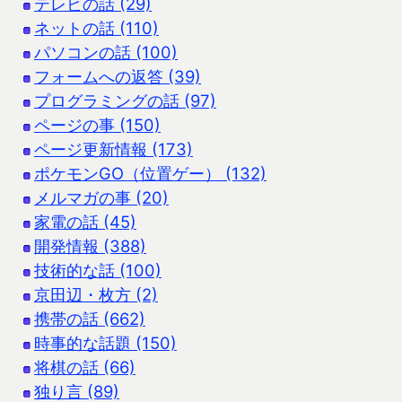
テレビの話 (29)
ネットの話 (110)
パソコンの話 (100)
フォームへの返答 (39)
プログラミングの話 (97)
ページの事 (150)
ページ更新情報 (173)
ポケモンGO（位置ゲー） (132)
メルマガの事 (20)
家電の話 (45)
開発情報 (388)
技術的な話 (100)
京田辺・枚方 (2)
携帯の話 (662)
時事的な話題 (150)
将棋の話 (66)
独り言 (89)