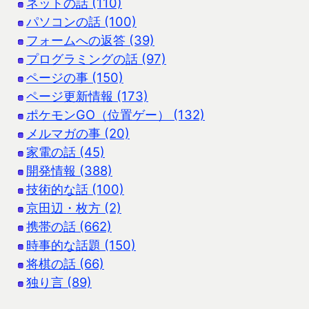
ネットの話 (110)
パソコンの話 (100)
フォームへの返答 (39)
プログラミングの話 (97)
ページの事 (150)
ページ更新情報 (173)
ポケモンGO（位置ゲー） (132)
メルマガの事 (20)
家電の話 (45)
開発情報 (388)
技術的な話 (100)
京田辺・枚方 (2)
携帯の話 (662)
時事的な話題 (150)
将棋の話 (66)
独り言 (89)