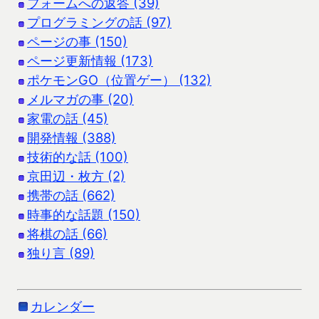
フォームへの返答 (39)
プログラミングの話 (97)
ページの事 (150)
ページ更新情報 (173)
ポケモンGO（位置ゲー） (132)
メルマガの事 (20)
家電の話 (45)
開発情報 (388)
技術的な話 (100)
京田辺・枚方 (2)
携帯の話 (662)
時事的な話題 (150)
将棋の話 (66)
独り言 (89)
カレンダー