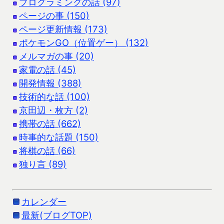
プログラミングの話 (97)
ページの事 (150)
ページ更新情報 (173)
ポケモンGO（位置ゲー） (132)
メルマガの事 (20)
家電の話 (45)
開発情報 (388)
技術的な話 (100)
京田辺・枚方 (2)
携帯の話 (662)
時事的な話題 (150)
将棋の話 (66)
独り言 (89)
カレンダー
最新(ブログTOP)