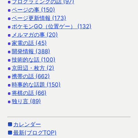
プログラミングの話 (97)
ページの事 (150)
ページ更新情報 (173)
ポケモンGO（位置ゲー） (132)
メルマガの事 (20)
家電の話 (45)
開発情報 (388)
技術的な話 (100)
京田辺・枚方 (2)
携帯の話 (662)
時事的な話題 (150)
将棋の話 (66)
独り言 (89)
カレンダー
最新(ブログTOP)