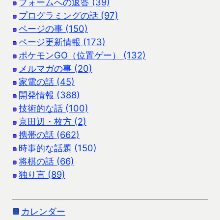
フォームへの返答 (39)
プログラミングの話 (97)
ページの事 (150)
ページ更新情報 (173)
ポケモンGO（位置ゲー） (132)
メルマガの事 (20)
家電の話 (45)
開発情報 (388)
技術的な話 (100)
京田辺・枚方 (2)
携帯の話 (662)
時事的な話題 (150)
将棋の話 (66)
独り言 (89)
カレンダー