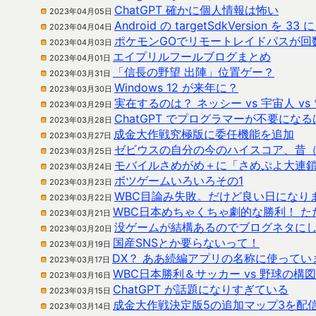
ChatGPT 確かに個人情報は怖い
2023年04月05日
Android の targetSdkVersion を 
2023年04月04日
ポケモンGOでリモートレイドパスが回
2023年04月03日
エイプリルフールブログまとめ
2023年04月01日
「信長の野望 出陣」位置ゲー？
2023年03月31日
Windows 12 が来年に？
2023年03月30日
実在するのは？ ネッシー vs 宇宙人 vs
2023年03月29日
ChatGPT でプログラマーが不要にな
2023年03月28日
成金大作戦究極版に委任機能を追加
2023年03月27日
ゼビウスの自分の今のハイスコア、昔
2023年03月25日
モバイルさめがめ＋に「さめぷよ大連
2023年03月24日
ボツゲームいろいろその1
2023年03月23日
WBC目論み失敗。だけど良い日になり
2023年03月22日
WBC日本めちゃくちゃ劇的な勝利！ 
2023年03月21日
没ゲームが結構あるのでブログネタに
2023年03月20日
国産SNSとか要らないって！
2023年03月19日
DX？ ああ続編アプリの名称に使ってい
2023年03月17日
WBC日本勝利＆サッカー vs 野球の構図
2023年03月16日
ChatGPT が話題になりすぎている
2023年03月15日
成金大作戦決定版5の追加マップ3を配
2023年03月14日