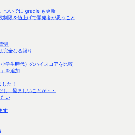
33 に、ついでに gradle も更新
数制限＆値上げで開発者が思うこと
 雪男
るは完全なる誤り
（小学生時代）のハイスコアを比較
鎖」を追加
ました！
ただし、悩ましいことが・・
したい
ます
信