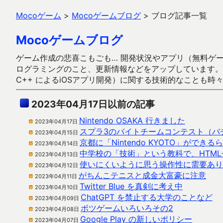
Mocoゲーム
>
Mocoゲームブログ
>
ブログ記事一覧
Mocoゲームブログ
ゲーム作成の悲喜こもごも… 開発状況やアプリ（無料ゲーム多
ログラミングのこと、更新情報などをアップしています。ガラケー時代
C++ によるiOSアプリ開発）に関する技術的なことも時
2023年04月17日以前の記事
Nintendo OSAKA 行きました
2023年04月17日
スプラ3のバイトチームコンテスト（バ
2023年04月15日
京都に「Nintendo KYOTO」ができる
2023年04月14日
中学校の「技術」という教科で、HTML+Ja
2023年04月13日
使いにくいように思う操作性に需要あり
2023年04月12日
がちんこテニスと成金大富豪に注意
2023年04月11日
Twitter Blue を真剣に考え中
2023年04月10日
ChatGPT を禁止する大学のことなど
2023年04月09日
ボツゲームいろいろその2
2023年04月08日
Google Play の新しいポリシー
2023年04月07日