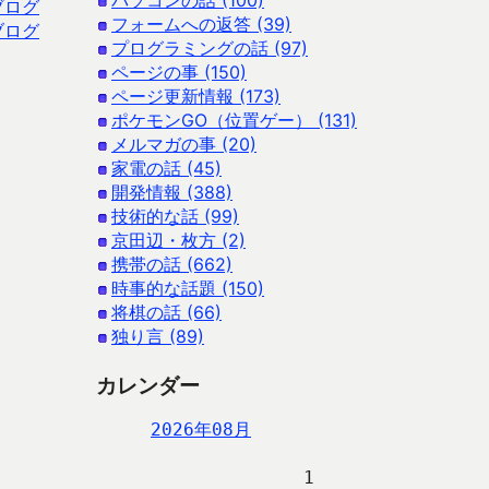
パソコンの話 (100)
ブログ
フォームへの返答 (39)
ブログ
プログラミングの話 (97)
ページの事 (150)
ページ更新情報 (173)
ポケモンGO（位置ゲー） (131)
メルマガの事 (20)
家電の話 (45)
開発情報 (388)
技術的な話 (99)
京田辺・枚方 (2)
携帯の話 (662)
時事的な話題 (150)
将棋の話 (66)
独り言 (89)
カレンダー
2026年08月
                   1