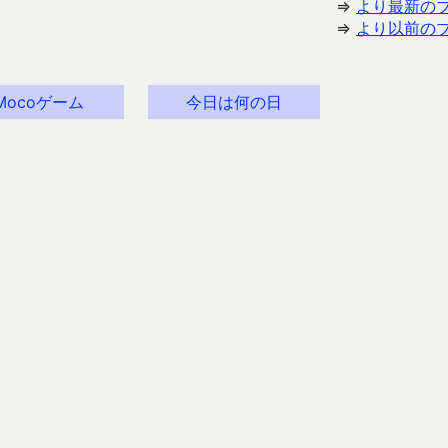
⇒
より最新の
⇒
より以前の
Mocoゲーム
今日は何の日