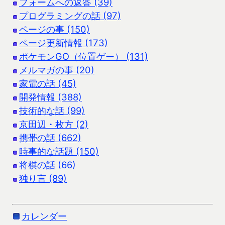
フォームへの返答 (39)
プログラミングの話 (97)
ページの事 (150)
ページ更新情報 (173)
ポケモンGO（位置ゲー） (131)
メルマガの事 (20)
家電の話 (45)
開発情報 (388)
技術的な話 (99)
京田辺・枚方 (2)
携帯の話 (662)
時事的な話題 (150)
将棋の話 (66)
独り言 (89)
カレンダー