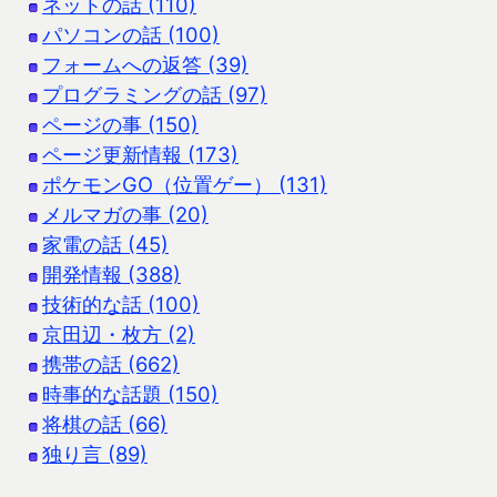
ネットの話 (110)
パソコンの話 (100)
フォームへの返答 (39)
プログラミングの話 (97)
ページの事 (150)
ページ更新情報 (173)
ポケモンGO（位置ゲー） (131)
メルマガの事 (20)
家電の話 (45)
開発情報 (388)
技術的な話 (100)
京田辺・枚方 (2)
携帯の話 (662)
時事的な話題 (150)
将棋の話 (66)
独り言 (89)