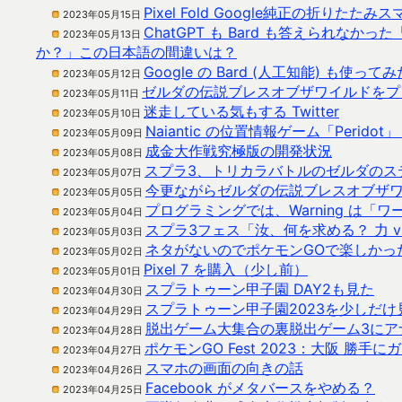
Pixel Fold Google純正の折りたたみス
2023年05月15日
ChatGPT も Bard も答えられ
2023年05月13日
か？」この日本語の間違いは？
Google の Bard (人工知能) も使ってみ
2023年05月12日
ゼルダの伝説ブレスオブザワイルドをプ
2023年05月11日
迷走している気もする Twitter
2023年05月10日
Naiantic の位置情報ゲーム「Perid
2023年05月09日
成金大作戦究極版の開発状況
2023年05月08日
スプラ3、トリカラバトルのゼルダのス
2023年05月07日
今更ながらゼルダの伝説ブレスオブザ
2023年05月05日
プログラミングでは、Warning は「
2023年05月04日
スプラ3フェス「汝、何を求める？ 力 vs
2023年05月03日
ネタがないのでポケモンGOで楽しかっ
2023年05月02日
Pixel 7 を購入（少し前）
2023年05月01日
スプラトゥーン甲子園 DAY2も見た
2023年04月30日
スプラトゥーン甲子園2023を少しだけ
2023年04月29日
脱出ゲーム大集合の裏脱出ゲーム3にア
2023年04月28日
ポケモンGO Fest 2023：大阪 勝手に
2023年04月27日
スマホの画面の向きの話
2023年04月26日
Facebook がメタバースをやめる？
2023年04月25日