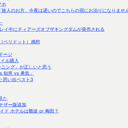
マホ
なかった「旅人のお方、今夜は遅いのでこちらの宿にお泊りになりませ
た
レイ中にティアーズオブザキングダムが発売される
ot」（ペリドット）感想
テージ
ワイル購入
ワーニング」が正しいと思う
 知恵 vs 勇気」
た思い出ベスト3
見た
ナザー版追加
ガイド ホテルは難波 or 梅田？