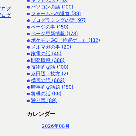
ネットの話 (110)
パソコンの話 (100)
ブログ
フォームへの返答 (39)
ブログ
プログラミングの話 (97)
ページの事 (150)
ページ更新情報 (173)
ポケモンGO（位置ゲー） (132)
メルマガの事 (20)
家電の話 (45)
開発情報 (388)
技術的な話 (100)
京田辺・枚方 (2)
携帯の話 (662)
時事的な話題 (150)
将棋の話 (66)
独り言 (89)
カレンダー
2026年08月