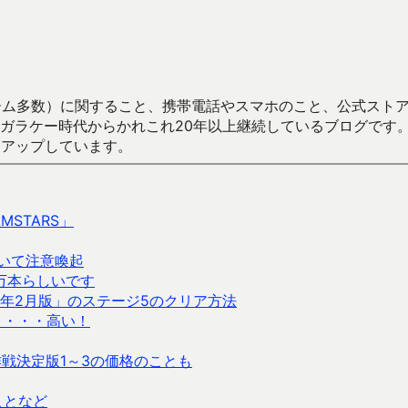
数）に関すること、携帯電話やスマホのこと、公式ストア（Google
からかれこれ20年以上継続しているブログです。Android（java
々アップしています。
STARS」
いて注意喚起
8 万本らしいです
12年2月版」のステージ5のクリア方法
ト・・・高い！
大作戦決定版1～3の価格のことも
ことなど