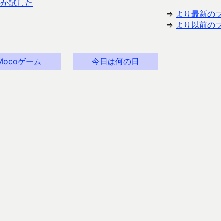
のか試した
⇒
より最新の
⇒
より以前の
Mocoゲーム
今日は何の日