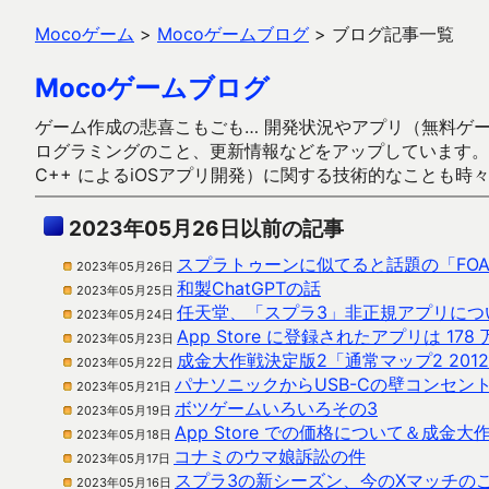
Mocoゲーム
>
Mocoゲームブログ
>
ブログ記事一覧
Mocoゲームブログ
ゲーム作成の悲喜こもごも… 開発状況やアプリ（無料ゲーム多
ログラミングのこと、更新情報などをアップしています。ガラケー時代
C++ によるiOSアプリ開発）に関する技術的なことも時
2023年05月26日以前の記事
スプラトゥーンに似てると話題の「FOAM
2023年05月26日
和製ChatGPTの話
2023年05月25日
任天堂、「スプラ3」非正規アプリにつ
2023年05月24日
App Store に登録されたアプリは 17
2023年05月23日
成金大作戦決定版2「通常マップ2 20
2023年05月22日
パナソニックからUSB-Cの壁コンセン
2023年05月21日
ボツゲームいろいろその3
2023年05月19日
App Store での価格について＆成金
2023年05月18日
コナミのウマ娘訴訟の件
2023年05月17日
スプラ3の新シーズン、今のXマッチの
2023年05月16日