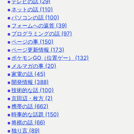
テレビの話 (29)
ネットの話 (110)
パソコンの話 (100)
フォームへの返答 (39)
プログラミングの話 (97)
ページの事 (150)
ページ更新情報 (173)
ポケモンGO（位置ゲー） (132)
メルマガの事 (20)
家電の話 (45)
開発情報 (388)
技術的な話 (100)
京田辺・枚方 (2)
携帯の話 (662)
時事的な話題 (150)
将棋の話 (66)
独り言 (89)