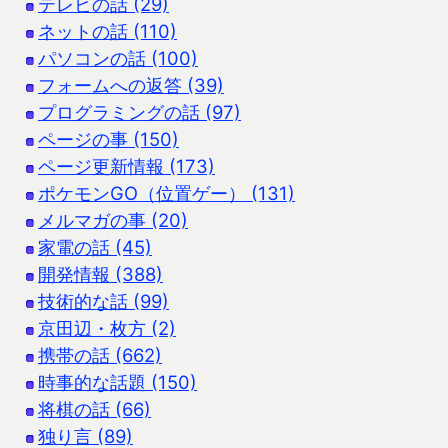
テレビの話 (29)
ネットの話 (110)
パソコンの話 (100)
フォームへの返答 (39)
プログラミングの話 (97)
ページの事 (150)
ページ更新情報 (173)
ポケモンGO（位置ゲー） (131)
メルマガの事 (20)
家電の話 (45)
開発情報 (388)
技術的な話 (99)
京田辺・枚方 (2)
携帯の話 (662)
時事的な話題 (150)
将棋の話 (66)
独り言 (89)