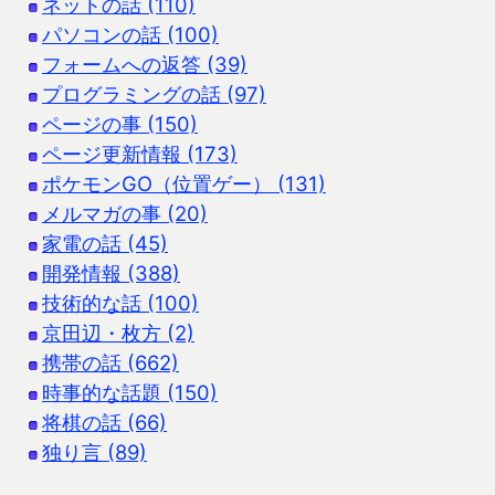
ネットの話 (110)
パソコンの話 (100)
フォームへの返答 (39)
プログラミングの話 (97)
ページの事 (150)
ページ更新情報 (173)
ポケモンGO（位置ゲー） (131)
メルマガの事 (20)
家電の話 (45)
開発情報 (388)
技術的な話 (100)
京田辺・枚方 (2)
携帯の話 (662)
時事的な話題 (150)
将棋の話 (66)
独り言 (89)