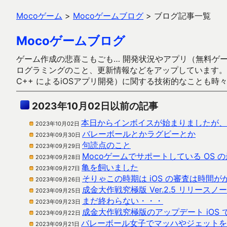
Mocoゲーム
>
Mocoゲームブログ
>
ブログ記事一覧
Mocoゲームブログ
ゲーム作成の悲喜こもごも… 開発状況やアプリ（無料ゲーム多
ログラミングのこと、更新情報などをアップしています。ガラケー時代
C++ によるiOSアプリ開発）に関する技術的なことも時
2023年10月02日以前の記事
本日からインボイスが始まりましたが、
2023年10月02日
バレーボールとかラグビーとか
2023年09月30日
句読点のこと
2023年09月29日
Mocoゲームでサポートしている OS 
2023年09月28日
亀を飼いました
2023年09月27日
そりゃこの時期は iOS の審査は時間が
2023年09月26日
成金大作戦究極版 Ver.2.5 リリースノ
2023年09月25日
まだ終わらない・・・
2023年09月23日
成金大作戦究極版のアップデート iOS
2023年09月22日
バレーボール女子でマッハやジェットを
2023年09月21日