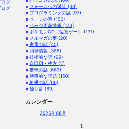
パソコンの話 (100)
ブログ
フォームへの返答 (39)
ブログ
プログラミングの話 (97)
ページの事 (150)
ページ更新情報 (173)
ポケモンGO（位置ゲー） (131)
メルマガの事 (20)
家電の話 (45)
開発情報 (388)
技術的な話 (99)
京田辺・枚方 (2)
携帯の話 (662)
時事的な話題 (150)
将棋の話 (66)
独り言 (89)
カレンダー
2026年08月
                   1