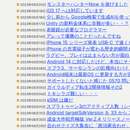
モンスターハンターNow を遊びました
2023年09月20日
iOS 17 へは対応しています
2023年09月19日
少し前から Google検索で生成AIを
2023年09月18日
Unity の新料金体系に非難が多い・・？
2023年09月17日
老眼鏡が必要なプログラマー
2023年09月15日
アレって優勝のことだったんですね
2023年09月14日
iPhone 15 シリーズ発表 USB-C 
2023年09月13日
iPhone の充電端子が変わる歴史的瞬
2023年09月12日
ラグビー、プレイは止まらない方が面白
2023年09月11日
Android 14 に対応したけど、本当
2023年09月09日
スプラ3、サーモンランの乱獲向けバイ
2023年09月08日
Android端末は最新OS に更新する方
2023年09月07日
サポートしたくないと感じた 0570 問
2023年09月06日
ガイラルディア転生2開発情報その2
2023年09月05日
トキシラズ難しい・・・
2023年09月04日
eSIM は嫌だ
2023年09月02日
スプラトゥーン3のアクティブ人数（シ
2023年09月01日
Android targetSdkVersion を 33 か
2023年08月31日
成金大作戦究極版 Ver.2.4 リリースノ
2023年08月30日
合わせクイズ大集合に「政治家合わせ
2023年08月29日