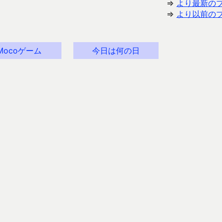
⇒
より最新の
⇒
より以前の
Mocoゲーム
今日は何の日