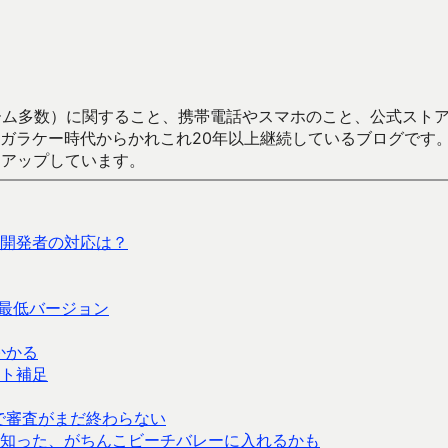
数）に関すること、携帯電話やスマホのこと、公式ストア（Google
からかれこれ20年以上継続しているブログです。Android（java
々アップしています。
開発者の対応は？
の最低バージョン
かかる
ート補足
 で審査がまだ終わらない
知った、がちんこビーチバレーに入れるかも