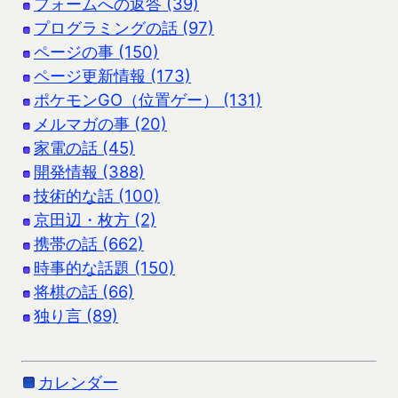
フォームへの返答 (39)
プログラミングの話 (97)
ページの事 (150)
ページ更新情報 (173)
ポケモンGO（位置ゲー） (131)
メルマガの事 (20)
家電の話 (45)
開発情報 (388)
技術的な話 (100)
京田辺・枚方 (2)
携帯の話 (662)
時事的な話題 (150)
将棋の話 (66)
独り言 (89)
カレンダー