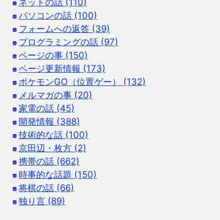
ネットの話 (110)
パソコンの話 (100)
フォームへの返答 (39)
プログラミングの話 (97)
ページの事 (150)
ページ更新情報 (173)
ポケモンGO（位置ゲー） (132)
メルマガの事 (20)
家電の話 (45)
開発情報 (388)
技術的な話 (100)
京田辺・枚方 (2)
携帯の話 (662)
時事的な話題 (150)
将棋の話 (66)
独り言 (89)