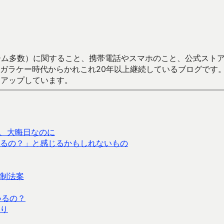
数）に関すること、携帯電話やスマホのこと、公式ストア（Google
からかれこれ20年以上継続しているブログです。Android（java
々アップしています。
、大晦日なのに
るの？」と感じるかもしれないもの
制法案
いるの？
り