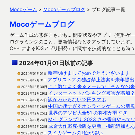
Mocoゲーム
>
Mocoゲームブログ
>
ブログ記事一覧
Mocoゲームブログ
ゲーム作成の悲喜こもごも… 開発状況やアプリ（無料ゲーム多
ログラミングのこと、更新情報などをアップしています。ガラケー時代
C++ によるiOSアプリ開発）に関する技術的なことも時
2024年01月01日以前の記事
新年明けましておめでとうございます
2024年01月01日
アプリストアの独占禁止法案を来年提出
2023年12月31日
ここ数年よく来るメールで「そんなの来
2023年12月30日
インターネットバンキング被害が増加？
2023年12月29日
訳がわからない12円スマホ
2023年12月27日
中国の凄すぎるオンラインゲームの新規
2023年12月26日
世界のアソビ大全51 の将棋が弱すぎ
2023年12月25日
M-1 グランプリ 2023 さや香何やって
2023年12月24日
成金大作戦究極版を更新、機能追加もあ
2023年12月22日
スイカゲームの1位が凄い
2023年12月21日