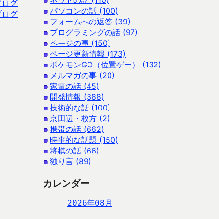
ネットの話 (110)
ブログ
パソコンの話 (100)
ブログ
フォームへの返答 (39)
プログラミングの話 (97)
ページの事 (150)
ページ更新情報 (173)
ポケモンGO（位置ゲー） (132)
メルマガの事 (20)
家電の話 (45)
開発情報 (388)
技術的な話 (100)
京田辺・枚方 (2)
携帯の話 (662)
時事的な話題 (150)
将棋の話 (66)
独り言 (89)
カレンダー
2026年08月