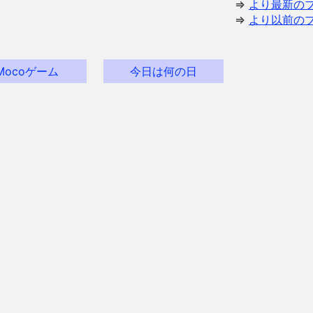
⇒
より最新の
⇒
より以前の
Mocoゲーム
今日は何の日