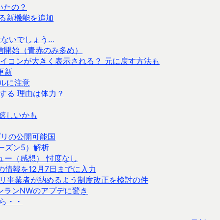
いたの？
護する新機能を追加
はないでしょう…
信開始（青赤のみ多め）
ークのアイコンが大きく表示される？ 元に戻す方法も
も更新
ールに注意
する 理由は体力？
えて嬉しいかも
アプリの公開可能国
ーズン5）解析
レビュー（感想） 忖度なし
除の情報を12月7日までに入力
リ事業者が納めるよう制度改正を検討の件
ンランNWのアプデに驚き
ら・・