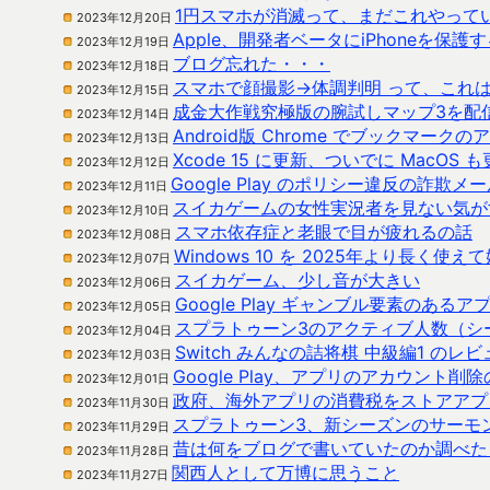
1円スマホが消滅って、まだこれやって
2023年12月20日
Apple、開発者ベータにiPhoneを保
2023年12月19日
ブログ忘れた・・・
2023年12月18日
スマホで顔撮影→体調判明 って、これ
2023年12月15日
成金大作戦究極版の腕試しマップ3を配
2023年12月14日
Android版 Chrome でブックマ
2023年12月13日
Xcode 15 に更新、ついでに MacOS 
2023年12月12日
Google Play のポリシー違反の詐欺メ
2023年12月11日
スイカゲームの女性実況者を見ない気が
2023年12月10日
スマホ依存症と老眼で目が疲れるの話
2023年12月08日
Windows 10 を 2025年より長く使
2023年12月07日
スイカゲーム、少し音が大きい
2023年12月06日
Google Play ギャンブル要素のある
2023年12月05日
スプラトゥーン3のアクティブ人数（シ
2023年12月04日
Switch みんなの詰将棋 中級編1 の
2023年12月03日
Google Play、アプリのアカウント削
2023年12月01日
政府、海外アプリの消費税をストアアプ
2023年11月30日
スプラトゥーン3、新シーズンのサーモ
2023年11月29日
昔は何をブログで書いていたのか調べた
2023年11月28日
関西人として万博に思うこと
2023年11月27日