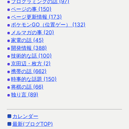
プログラミングの話 (97)
ページの事 (150)
ページ更新情報 (173)
ポケモンGO（位置ゲー） (132)
メルマガの事 (20)
家電の話 (45)
開発情報 (388)
技術的な話 (100)
京田辺・枚方 (2)
携帯の話 (662)
時事的な話題 (150)
将棋の話 (66)
独り言 (89)
カレンダー
最新(ブログTOP)