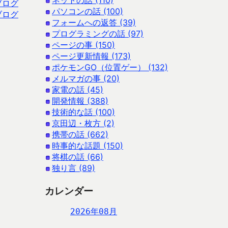
ネットの話 (110)
ブログ
パソコンの話 (100)
ブログ
フォームへの返答 (39)
プログラミングの話 (97)
ページの事 (150)
ページ更新情報 (173)
ポケモンGO（位置ゲー） (132)
メルマガの事 (20)
家電の話 (45)
開発情報 (388)
技術的な話 (100)
京田辺・枚方 (2)
携帯の話 (662)
時事的な話題 (150)
将棋の話 (66)
独り言 (89)
カレンダー
2026年08月