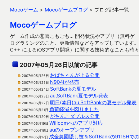
Mocoゲーム
>
Mocoゲームブログ
>
ブログ記事一覧
Mocoゲームブログ
ゲーム作成の悲喜こもごも… 開発状況やアプリ（無料ゲーム多
ログラミングのこと、更新情報などをアップしています。ガラケー時代
C++ によるiOSアプリ開発）に関する技術的なことも時
2007年05月26日以前の記事
おばちゃんが上る公開
2007年05月26日
N904iが発売
2007年05月25日
SoftBankの夏モデル
2007年05月24日
au,SoftBank夏モデル発表
2007年05月23日
明日(本日)au,SoftBankの夏モデル発表
2007年05月22日
負荷軽減を図りました
2007年05月21日
がちんこダブルス公開
2007年05月20日
Willcomへのアプリ対応
2007年05月19日
auのオープンアプリ
2007年05月18日
成金農園隠し技＆SoftBankの911SH
2007年05月17日