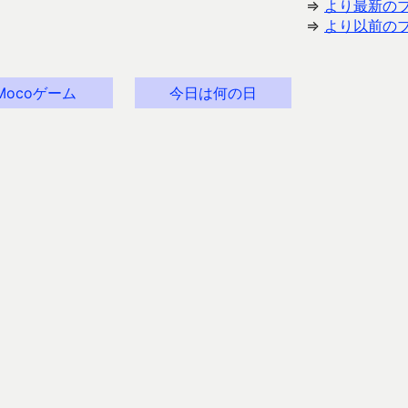
⇒
より最新の
⇒
より以前の
Mocoゲーム
今日は何の日