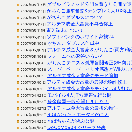
ダブルピラミッド公開＆着うた公開で逮
2007年05月16日
がちんこ孤軍奮闘&ナンプレくんDX修正
2007年05月15日
がちんこダブルスについて
2007年05月13日
アルテマ成金大富豪不具合修正
2007年05月12日
東芝端末について
2007年05月11日
ソフトバンクのホワイト家族24
2007年05月10日
がちんこダブルス作成中
2007年05月09日
アルテマ成金大富豪＆がちんこ(両方)修
2007年05月07日
フォームへの返答いろいろ
2007年05月06日
がちんこテニス＆孤軍奮闘修正(SH向け
2007年05月04日
スーパーペーパーマリオ感想とWiiのこ
2007年05月03日
アルテマ成金大富豪のモード追加
2007年05月02日
アルテマ成金大富豪の最後の物件修正
2007年05月01日
アルテマ成金大富豪＆モバイル4人打ち
2007年04月30日
モバイル4人打ち麻雀先行公開
2007年04月29日
成金農園一般公開しました！
2007年04月28日
アルテマ成金大富豪の最後の物件
2007年04月27日
904iのうた・ホーダイのこと
2007年04月26日
おばちゃんが跳ぶ公開
2007年04月25日
DoCoMo904iシリーズ発表
2007年04月24日