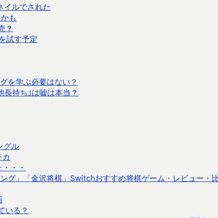
ムネイルでされた
たかも
売？
性を試す予定
ングを学ぶ必要はない？
と電池長持ち｣は嘘は本当？
ングル
チカ
た・・・
グ」「金沢将棋」Switchおすすめ将棋ゲーム・レビュー・
画
している？