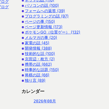
ネットの話 (110)
ブログ
パソコンの話 (100)
ブログ
フォームへの返答 (39)
プログラミングの話 (97)
ページの事 (150)
ページ更新情報 (173)
ポケモンGO（位置ゲー） (132)
メルマガの事 (20)
家電の話 (45)
開発情報 (388)
技術的な話 (100)
京田辺・枚方 (2)
携帯の話 (662)
時事的な話題 (150)
将棋の話 (66)
独り言 (89)
カレンダー
2026年08月