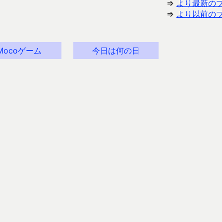
⇒
より最新の
⇒
より以前の
Mocoゲーム
今日は何の日