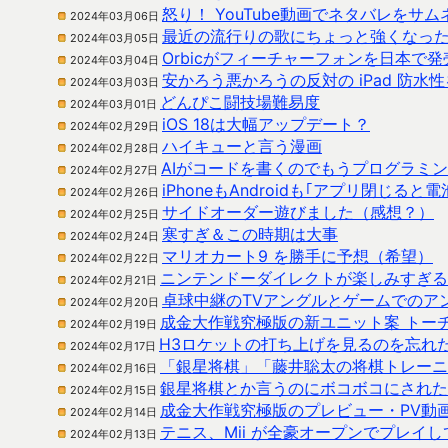
怒り！ YouTube動画でネタバレをサ
2024年03月06日
最近の流行りの歌にちょっと強くなっ
2024年03月05日
Orbicがフィーチャーフォンを日本で発
2024年03月04日
安かろう悪かろうの反対の iPad 防水
2024年03月03日
どんぴこ闘技場難易度
2024年03月01日
iOS 18は大幅アップデート？
2024年02月29日
ハイキューと言う漫画
2024年02月28日
AIがコードを書くのでもうプログラミ
2024年02月27日
iPhoneもAndroidも｢アプリ閉じる
2024年02月26日
サイドオーダー遊びました（感想？）
2024年02月25日
寒すぎ＆この時期は大事
2024年02月24日
マリオカート9 を勝手に予想（希望）
2024年02月22日
ニンテンドーダイレクトが楽しみすぎる
2024年02月21日
卓球中継のTVアングルとゲームでのア
2024年02月20日
成金大作戦究極版の新ユニット案 トー
2024年02月19日
H3ロケットの打ち上げを見るのを忘れ
2024年02月17日
「銀星将棋」「藤井聡太の将棋トレーニン
2024年02月16日
銀星将棋とか言うのにボコボコにされた
2024年02月15日
成金大作戦究極版のプレビュー・PV動
2024年02月14日
テニス、Mii が全豪オープンでプレイ
2024年02月13日