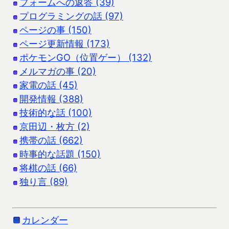
フォームへの返答 (39)
プログラミングの話 (97)
ページの事 (150)
ページ更新情報 (173)
ポケモンGO（位置ゲー） (132)
メルマガの事 (20)
家電の話 (45)
開発情報 (388)
技術的な話 (100)
京田辺・枚方 (2)
携帯の話 (662)
時事的な話題 (150)
将棋の話 (66)
独り言 (89)
カレンダー