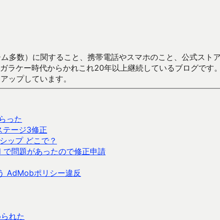
数）に関すること、携帯電話やスマホのこと、公式ストア（Google
からかれこれ20年以上継続しているブログです。Android（java
々アップしています。
 を食らった
ステージ3修正
シップ どこで？
Pad で問題があったので修正申請
 AdMobポリシー違反
められた