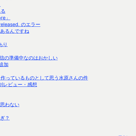
る
ある
ore」
n released. のエラー
あるんですね
性あり
本語訳が配信の準備中なのはおかしい
追加
を作っているものとして思う水原さんの件
剣レビュー・感想
思わない
ぎ？