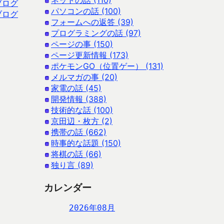
ネットの話 (110)
ブログ
パソコンの話 (100)
ブログ
フォームへの返答 (39)
プログラミングの話 (97)
ページの事 (150)
ページ更新情報 (173)
ポケモンGO（位置ゲー） (131)
メルマガの事 (20)
家電の話 (45)
開発情報 (388)
技術的な話 (100)
京田辺・枚方 (2)
携帯の話 (662)
時事的な話題 (150)
将棋の話 (66)
独り言 (89)
カレンダー
2026年08月