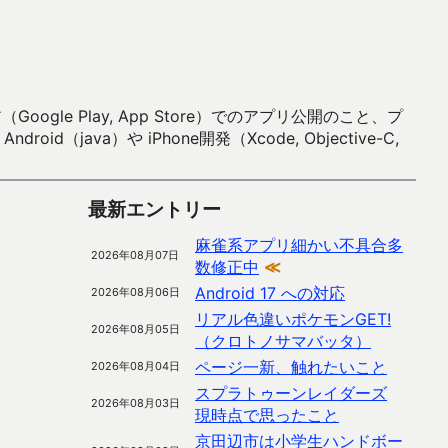
 Play, App Store）でのアプリ公開のこと、プ
）や iPhone開発（Xcode, Objective-C,
最新エントリー
麻雀系アプリ細かい不具合多
2026年08月07日
数修正中
≪
Android 17 への対応
2026年08月06日
リアル色違いポケモンGET!
2026年08月05日
（クロトノサマバッタ）
ページ一新、触れたいこと
2026年08月04日
スプラトゥーンレイダーズ
2026年08月03日
現時点で思ったこと
京田辺市は小学生ハンドボー