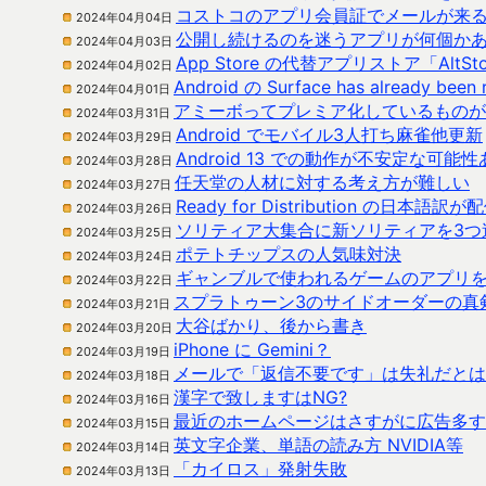
コストコのアプリ会員証でメールが来
2024年04月04日
公開し続けるのを迷うアプリが何個か
2024年04月03日
App Store の代替アプリストア「AltSt
2024年04月02日
Android の Surface has already bee
2024年04月01日
アミーボってプレミア化しているものが
2024年03月31日
Android でモバイル3人打ち麻雀他更新
2024年03月29日
Android 13 での動作が不安定な可能
2024年03月28日
任天堂の人材に対する考え方が難しい
2024年03月27日
Ready for Distribution の日
2024年03月26日
ソリティア大集合に新ソリティアを3つ
2024年03月25日
ポテトチップスの人気味対決
2024年03月24日
ギャンブルで使われるゲームのアプリ
2024年03月22日
スプラトゥーン3のサイドオーダーの真
2024年03月21日
大谷ばかり、後から書き
2024年03月20日
iPhone に Gemini？
2024年03月19日
メールで「返信不要です」は失礼だとは
2024年03月18日
漢字で致しますはNG?
2024年03月16日
最近のホームページはさすがに広告多す
2024年03月15日
英文字企業、単語の読み方 NVIDIA等
2024年03月14日
「カイロス」発射失敗
2024年03月13日