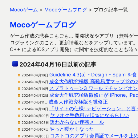
Mocoゲーム
>
Mocoゲームブログ
>
ブログ記事一覧
Mocoゲームブログ
ゲーム作成の悲喜こもごも… 開発状況やアプリ（無料ゲーム多
ログラミングのこと、更新情報などをアップしています。ガラケー時代
C++ によるiOSアプリ開発）に関する技術的なことも時
2024年04月16日以前の記事
Guideline 4.3(a) - Design - Spam
2024年04月16日
成金大作戦究極版 高難易度マップ12の
2024年04月15日
スプラトゥーン3 ワールドチャンピオン
2024年04月14日
成金大作戦究極版微修正が iPhone, i
2024年04月12日
成金大作戦究極版を微修正
2024年04月11日
「サイトの仕様: ナビゲーション」と言う
2024年04月10日
ヤフオク手数料が10％になるらしい
2024年04月09日
訳わからない迷惑メール
2024年04月08日
やっと暖かくなった
2024年04月07日
コストコのアプリ会員証でメールを止
2024年04月05日