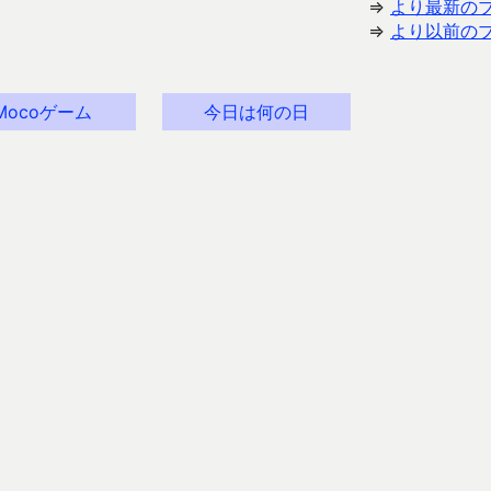
⇒
より最新の
⇒
より以前の
Mocoゲーム
今日は何の日