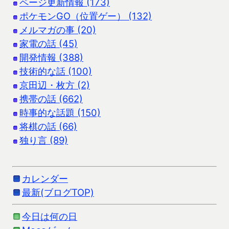
ページ更新情報 (173)
ポケモンGO（位置ゲー） (132)
メルマガの事 (20)
家電の話 (45)
開発情報 (388)
技術的な話 (100)
京田辺・枚方 (2)
携帯の話 (662)
時事的な話題 (150)
将棋の話 (66)
独り言 (89)
カレンダー
最新(ブログTOP)
今日は何の日