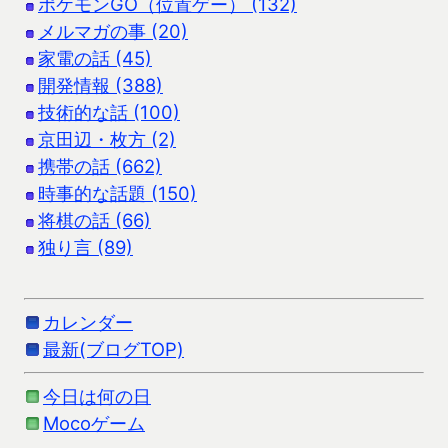
ポケモンGO（位置ゲー） (132)
メルマガの事 (20)
家電の話 (45)
開発情報 (388)
技術的な話 (100)
京田辺・枚方 (2)
携帯の話 (662)
時事的な話題 (150)
将棋の話 (66)
独り言 (89)
カレンダー
最新(ブログTOP)
今日は何の日
Mocoゲーム