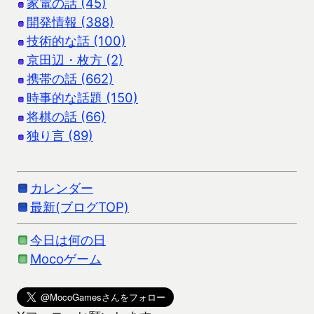
家電の話 (45)
開発情報 (388)
技術的な話 (100)
京田辺・枚方 (2)
携帯の話 (662)
時事的な話題 (150)
将棋の話 (66)
独り言 (89)
カレンダー
最新(ブログTOP)
今日は何の日
Mocoゲーム