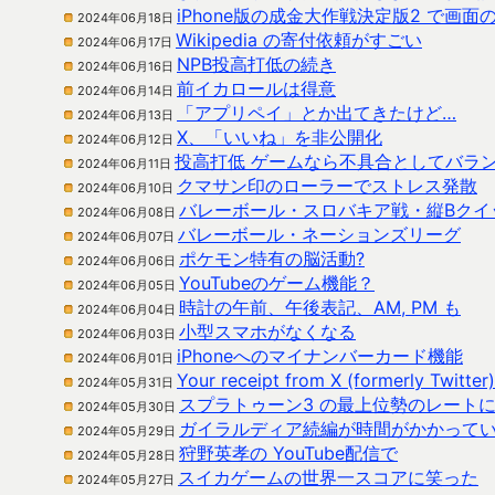
iPhone版の成金大作戦決定版2 で画
2024年06月18日
Wikipedia の寄付依頼がすごい
2024年06月17日
NPB投高打低の続き
2024年06月16日
前イカロールは得意
2024年06月14日
「アプリペイ」とか出てきたけど…
2024年06月13日
X、「いいね」を非公開化
2024年06月12日
投高打低 ゲームなら不具合としてバラ
2024年06月11日
クマサン印のローラーでストレス発散
2024年06月10日
バレーボール・スロバキア戦・縦Bクイ
2024年06月08日
バレーボール・ネーションズリーグ
2024年06月07日
ポケモン特有の脳活動?
2024年06月06日
YouTubeのゲーム機能？
2024年06月05日
時計の午前、午後表記、AM, PM も
2024年06月04日
小型スマホがなくなる
2024年06月03日
iPhoneへのマイナンバーカード機能
2024年06月01日
Your receipt from X (formerly Twi
2024年05月31日
スプラトゥーン3 の最上位勢のレート
2024年05月30日
ガイラルディア続編が時間がかかって
2024年05月29日
狩野英孝の YouTube配信で
2024年05月28日
スイカゲームの世界一スコアに笑った
2024年05月27日