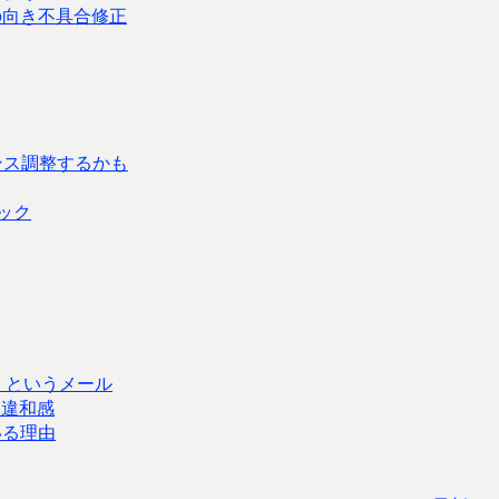
面の向き不具合修正
ンス調整するかも
ック
tter) というメール
に違和感
いる理由