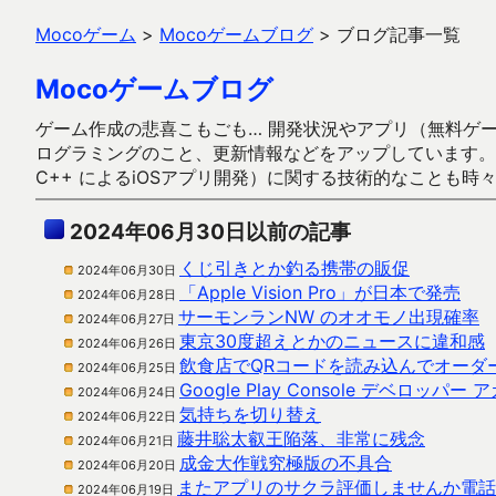
Mocoゲーム
>
Mocoゲームブログ
>
ブログ記事一覧
Mocoゲームブログ
ゲーム作成の悲喜こもごも… 開発状況やアプリ（無料ゲーム多
ログラミングのこと、更新情報などをアップしています。ガラケー時代
C++ によるiOSアプリ開発）に関する技術的なことも時
2024年06月30日以前の記事
くじ引きとか釣る携帯の販促
2024年06月30日
「Apple Vision Pro」が日本で発売
2024年06月28日
サーモンランNW のオオモノ出現確率
2024年06月27日
東京30度超えとかのニュースに違和感
2024年06月26日
飲食店でQRコードを読み込んでオーダ
2024年06月25日
Google Play Console デベロッ
2024年06月24日
気持ちを切り替え
2024年06月22日
藤井聡太叡王陥落、非常に残念
2024年06月21日
成金大作戦究極版の不具合
2024年06月20日
またアプリのサクラ評価しませんか電話
2024年06月19日