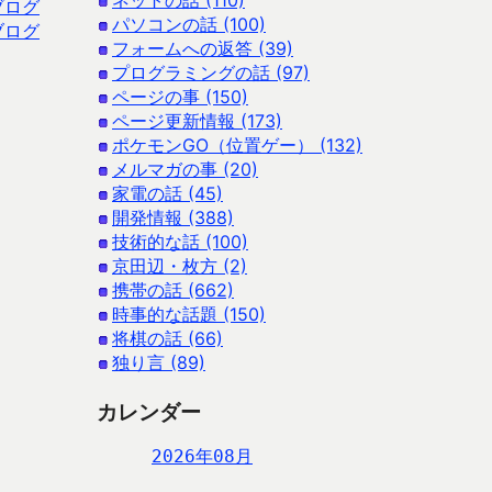
ネットの話 (110)
ブログ
パソコンの話 (100)
ブログ
フォームへの返答 (39)
プログラミングの話 (97)
ページの事 (150)
ページ更新情報 (173)
ポケモンGO（位置ゲー） (132)
メルマガの事 (20)
家電の話 (45)
開発情報 (388)
技術的な話 (100)
京田辺・枚方 (2)
携帯の話 (662)
時事的な話題 (150)
将棋の話 (66)
独り言 (89)
カレンダー
2026年08月