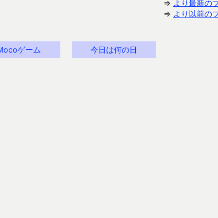
⇒
より最新の
⇒
より以前の
Mocoゲーム
今日は何の日