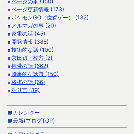
ページの事 (150)
ページ更新情報 (173)
ポケモンGO（位置ゲー） (132)
メルマガの事 (20)
家電の話 (45)
開発情報 (388)
技術的な話 (100)
京田辺・枚方 (2)
携帯の話 (662)
時事的な話題 (150)
将棋の話 (66)
独り言 (89)
カレンダー
最新(ブログTOP)