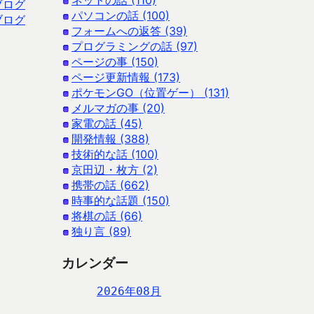
ネットの話 (110)
ブログ
パソコンの話 (100)
ブログ
フォームへの返答 (39)
プログラミングの話 (97)
ページの事 (150)
ページ更新情報 (173)
ポケモンGO（位置ゲー） (131)
メルマガの事 (20)
家電の話 (45)
開発情報 (388)
技術的な話 (100)
京田辺・枚方 (2)
携帯の話 (662)
時事的な話題 (150)
将棋の話 (66)
独り言 (89)
カレンダー
2026年08月