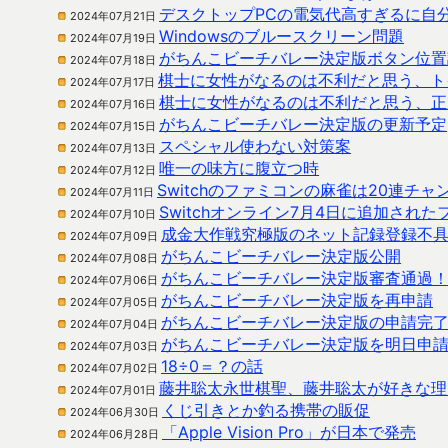
デスクトップPCの電気代高すぎるに自
2024年07月21日
Windowsのブルースクリーン問題
2024年07月19日
がちんこビーチバレー決定版ボタン位置
2024年07月18日
棋士に女性がなるのは不利だと思う、ト
2024年07月17日
棋士に女性がなるのは不利だと思う、正
2024年07月16日
がちんこビーチバレー決定版の更新予定
2024年07月15日
スペシャル使わない対策案
2024年07月13日
唯一の味方に腹立つ時
2024年07月12日
Switchのファミコンの麻雀は20連チ
2024年07月11日
Switchオンライン7月4日に追加され
2024年07月10日
成金大作戦究極版のネット記録登録不
2024年07月09日
がちんこビーチバレー決定版公開
2024年07月08日
がちんこビーチバレー決定版審査通過
2024年07月06日
がちんこビーチバレー決定版を再申請
2024年07月05日
がちんこビーチバレー決定版の申請完
2024年07月04日
がちんこビーチバレー決定版を明日申
2024年07月03日
18÷0＝？の話
2024年07月02日
藤井聡太永世棋聖、藤井聡太が好きな理
2024年07月01日
くじ引きとか釣る携帯の販促
2024年06月30日
「Apple Vision Pro」が日本で発売
2024年06月28日