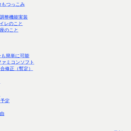
分もつっこみ
調整機能実装
イレのこと
座のこと
ャンも簡単に可能
たファミコンソフト
具合修正（暫定）
！
了
請予定
由