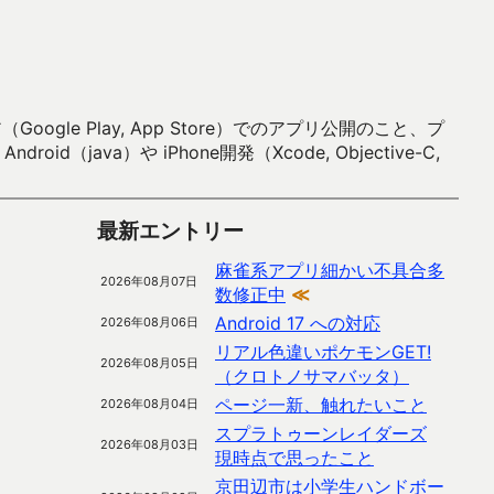
 Play, App Store）でのアプリ公開のこと、プ
）や iPhone開発（Xcode, Objective-C,
最新エントリー
麻雀系アプリ細かい不具合多
2026年08月07日
数修正中
≪
Android 17 への対応
2026年08月06日
リアル色違いポケモンGET!
2026年08月05日
（クロトノサマバッタ）
ページ一新、触れたいこと
2026年08月04日
スプラトゥーンレイダーズ
2026年08月03日
現時点で思ったこと
京田辺市は小学生ハンドボー