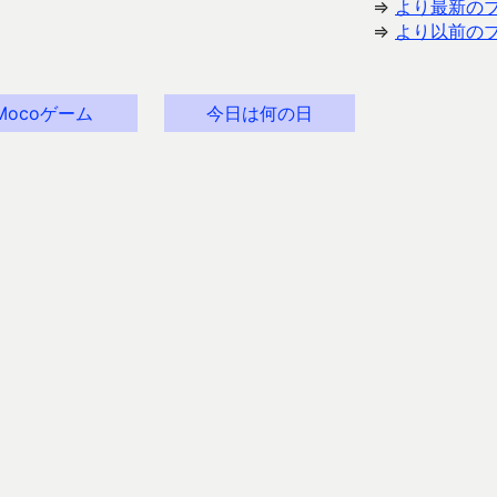
⇒
より最新の
⇒
より以前の
Mocoゲーム
今日は何の日