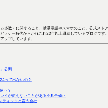
数）に関すること、携帯電話やスマホのこと、公式ストア（Google
からかれこれ20年以上継続しているブログです。Android（java
々アップしています。
会」公開
24って出ないの？
を使う？
プレイが使えないことがある不具合修正
イアンティックと言う会社