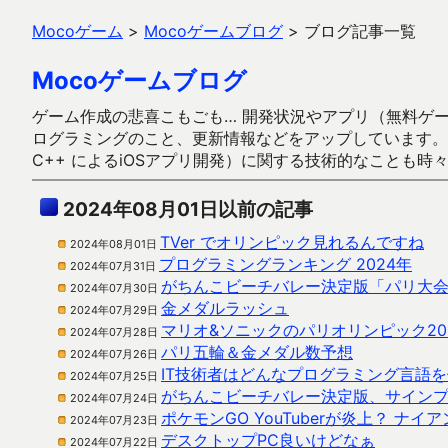
Mocoゲーム
>
Mocoゲームブログ
>
ブログ記事一覧
Mocoゲームブログ
ゲーム作成の悲喜こもごも… 開発状況やアプリ（無料ゲーム多
ログラミングのこと、更新情報などをアップしています。ガラケー時代
C++ によるiOSアプリ開発）に関する技術的なことも時
2024年08月01日以前の記事
TVer でオリンピック見れるんですね
2024年08月01日
プログラミングランキング 2024年
2024年07月31日
がちんこビーチバレー決定版「パリ大
2024年07月30日
金メダルラッシュ
2024年07月29日
マリオ&ソニックのパリオリンピック20
2024年07月28日
パリ五輪＆金メダル数予想
2024年07月26日
IT技術者はどんなプログラミング言語
2024年07月25日
がちんこビーチバレー決定版、サイン
2024年07月24日
ポケモンGO YouTuberが炎上？ ナ
2024年07月23日
デスクトップPC良いけどなぁ
2024年07月22日