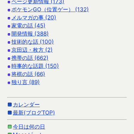
ページ更新情報 (173)
ポケモンGO（位置ゲー） (132)
メルマガの事 (20)
家電の話 (45)
開発情報 (388)
技術的な話 (100)
京田辺・枚方 (2)
携帯の話 (662)
時事的な話題 (150)
将棋の話 (66)
独り言 (89)
カレンダー
最新(ブログTOP)
今日は何の日