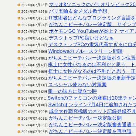
マリオ&ソニックのパリオリンピック20
2024年07月28日
パリ五輪＆金メダル数予想
2024年07月26日
IT技術者はどんなプログラミング言語
2024年07月25日
がちんこビーチバレー決定版、サイン
2024年07月24日
ポケモンGO YouTuberが炎上？ ナ
2024年07月23日
デスクトップPC良いけどなぁ
2024年07月22日
デスクトップPCの電気代高すぎるに自
2024年07月21日
Windowsのブルースクリーン問題
2024年07月19日
がちんこビーチバレー決定版ボタン位置
2024年07月18日
棋士に女性がなるのは不利だと思う、ト
2024年07月17日
棋士に女性がなるのは不利だと思う、正
2024年07月16日
がちんこビーチバレー決定版の更新予定
2024年07月15日
スペシャル使わない対策案
2024年07月13日
唯一の味方に腹立つ時
2024年07月12日
Switchのファミコンの麻雀は20連チ
2024年07月11日
Switchオンライン7月4日に追加され
2024年07月10日
成金大作戦究極版のネット記録登録不
2024年07月09日
がちんこビーチバレー決定版公開
2024年07月08日
がちんこビーチバレー決定版審査通過
2024年07月06日
がちんこビーチバレー決定版を再申請
2024年07月05日