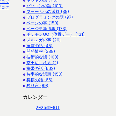
ネットの話 (110)
ブログ
パソコンの話 (100)
ブログ
フォームへの返答 (39)
プログラミングの話 (97)
ページの事 (150)
ページ更新情報 (173)
ポケモンGO（位置ゲー） (131)
メルマガの事 (20)
家電の話 (45)
開発情報 (388)
技術的な話 (100)
京田辺・枚方 (2)
携帯の話 (662)
時事的な話題 (150)
将棋の話 (66)
独り言 (89)
カレンダー
2026年08月