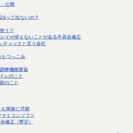
会」公開
24って出ないの？
を使う？
プレイが使えないことがある不具合修正
イアンティックと言う会社
分もつっこみ
調整機能実装
イレのこと
座のこと
ャンも簡単に可能
たファミコンソフト
具合修正（暫定）