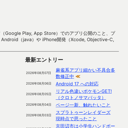
 Play, App Store）でのアプリ公開のこと、プ
）や iPhone開発（Xcode, Objective-C,
最新エントリー
麻雀系アプリ細かい不具合多
2026年08月07日
数修正中
≪
Android 17 への対応
2026年08月06日
リアル色違いポケモンGET!
2026年08月05日
（クロトノサマバッタ）
ページ一新、触れたいこと
2026年08月04日
スプラトゥーンレイダーズ
2026年08月03日
現時点で思ったこと
京田辺市は小学生ハンドボー