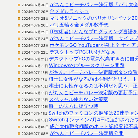
がちんこビーチバレー決定版「パリ大
2024年07月30日
金メダルラッシュ
2024年07月29日
マリオ&ソニックのパリオリンピック20
2024年07月28日
パリ五輪＆金メダル数予想
2024年07月26日
IT技術者はどんなプログラミング言語
2024年07月25日
がちんこビーチバレー決定版、サイン
2024年07月24日
ポケモンGO YouTuberが炎上？ ナ
2024年07月23日
デスクトップPC良いけどなぁ
2024年07月22日
デスクトップPCの電気代高すぎるに自
2024年07月21日
Windowsのブルースクリーン問題
2024年07月19日
がちんこビーチバレー決定版ボタン位置
2024年07月18日
棋士に女性がなるのは不利だと思う、ト
2024年07月17日
棋士に女性がなるのは不利だと思う、正
2024年07月16日
がちんこビーチバレー決定版の更新予定
2024年07月15日
スペシャル使わない対策案
2024年07月13日
唯一の味方に腹立つ時
2024年07月12日
Switchのファミコンの麻雀は20連チ
2024年07月11日
Switchオンライン7月4日に追加され
2024年07月10日
成金大作戦究極版のネット記録登録不
2024年07月09日
がちんこビーチバレー決定版公開
2024年07月08日