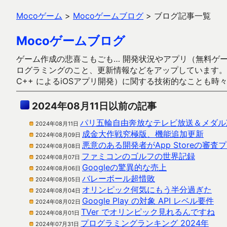
Mocoゲーム
>
Mocoゲームブログ
>
ブログ記事一覧
Mocoゲームブログ
ゲーム作成の悲喜こもごも… 開発状況やアプリ（無料ゲーム多
ログラミングのこと、更新情報などをアップしています。ガラケー時代
C++ によるiOSアプリ開発）に関する技術的なことも時
2024年08月11日以前の記事
パリ五輪自由奔放なテレビ放送＆メダル
2024年08月11日
成金大作戦究極版、機能追加更新
2024年08月09日
悪意のある開発者がApp Storeの審
2024年08月08日
ファミコンのゴルフの世界記録
2024年08月07日
Googleの驚異的な売上
2024年08月06日
バレーボール超惜敗
2024年08月05日
オリンピック何気にもう半分過ぎた
2024年08月04日
Google Play の対象 API レベル要件
2024年08月02日
TVer でオリンピック見れるんですね
2024年08月01日
プログラミングランキング 2024年
2024年07月31日