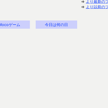
⇒
より最新の
⇒
より以前の
Mocoゲーム
今日は何の日