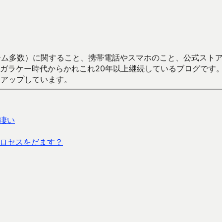
数）に関すること、携帯電話やスマホのこと、公式ストア（Google
からかれこれ20年以上継続しているブログです。Android（java
々アップしています。
凄い
査プロセスをだます？