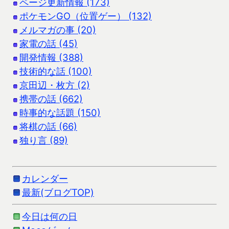
ページ更新情報 (173)
ポケモンGO（位置ゲー） (132)
メルマガの事 (20)
家電の話 (45)
開発情報 (388)
技術的な話 (100)
京田辺・枚方 (2)
携帯の話 (662)
時事的な話題 (150)
将棋の話 (66)
独り言 (89)
カレンダー
最新(ブログTOP)
今日は何の日