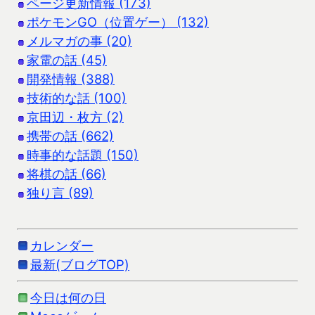
ページ更新情報 (173)
ポケモンGO（位置ゲー） (132)
メルマガの事 (20)
家電の話 (45)
開発情報 (388)
技術的な話 (100)
京田辺・枚方 (2)
携帯の話 (662)
時事的な話題 (150)
将棋の話 (66)
独り言 (89)
カレンダー
最新(ブログTOP)
今日は何の日