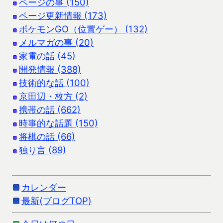
ページの事 (150)
ページ更新情報 (173)
ポケモンGO（位置ゲー） (132)
メルマガの事 (20)
家電の話 (45)
開発情報 (388)
技術的な話 (100)
京田辺・枚方 (2)
携帯の話 (662)
時事的な話題 (150)
将棋の話 (66)
独り言 (89)
カレンダー
最新(ブログTOP)