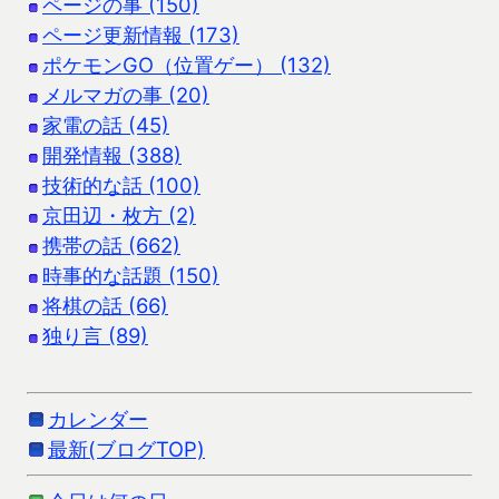
ページの事 (150)
ページ更新情報 (173)
ポケモンGO（位置ゲー） (132)
メルマガの事 (20)
家電の話 (45)
開発情報 (388)
技術的な話 (100)
京田辺・枚方 (2)
携帯の話 (662)
時事的な話題 (150)
将棋の話 (66)
独り言 (89)
カレンダー
最新(ブログTOP)