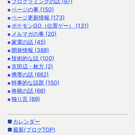
プログラミングの話 (97)
ページの事 (150)
ページ更新情報 (173)
ポケモンGO（位置ゲー） (131)
メルマガの事 (20)
家電の話 (45)
開発情報 (388)
技術的な話 (100)
京田辺・枚方 (2)
携帯の話 (662)
時事的な話題 (150)
将棋の話 (66)
独り言 (89)
カレンダー
最新(ブログTOP)