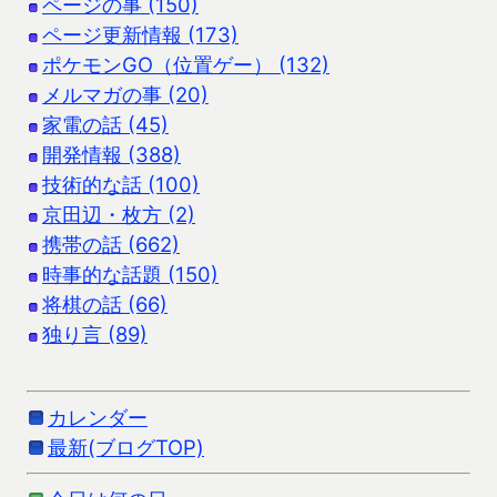
ページの事 (150)
ページ更新情報 (173)
ポケモンGO（位置ゲー） (132)
メルマガの事 (20)
家電の話 (45)
開発情報 (388)
技術的な話 (100)
京田辺・枚方 (2)
携帯の話 (662)
時事的な話題 (150)
将棋の話 (66)
独り言 (89)
カレンダー
最新(ブログTOP)