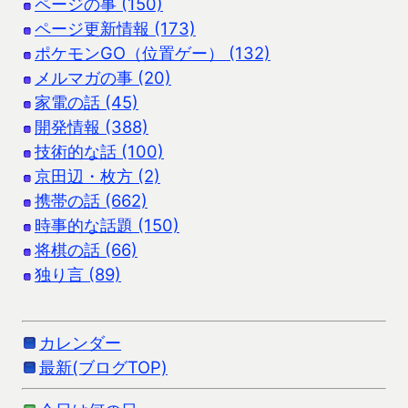
ページの事 (150)
ページ更新情報 (173)
ポケモンGO（位置ゲー） (132)
メルマガの事 (20)
家電の話 (45)
開発情報 (388)
技術的な話 (100)
京田辺・枚方 (2)
携帯の話 (662)
時事的な話題 (150)
将棋の話 (66)
独り言 (89)
カレンダー
最新(ブログTOP)