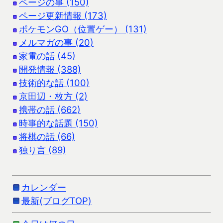
ページの事 (150)
ページ更新情報 (173)
ポケモンGO（位置ゲー） (131)
メルマガの事 (20)
家電の話 (45)
開発情報 (388)
技術的な話 (100)
京田辺・枚方 (2)
携帯の話 (662)
時事的な話題 (150)
将棋の話 (66)
独り言 (89)
カレンダー
最新(ブログTOP)