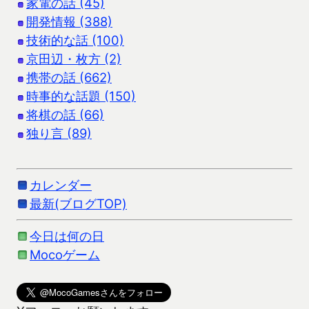
家電の話 (45)
開発情報 (388)
技術的な話 (100)
京田辺・枚方 (2)
携帯の話 (662)
時事的な話題 (150)
将棋の話 (66)
独り言 (89)
カレンダー
最新(ブログTOP)
今日は何の日
Mocoゲーム